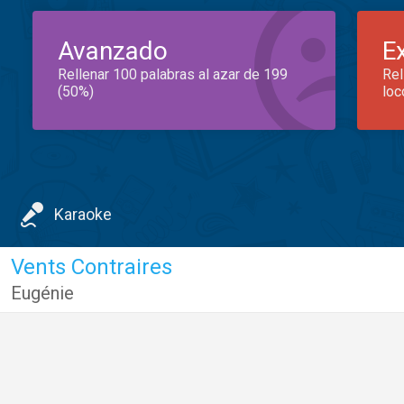
Avanzado
E
Rellenar 100 palabras al azar de 199
Rel
(50%)
loc
Karaoke
Vents Contraires
Eugénie