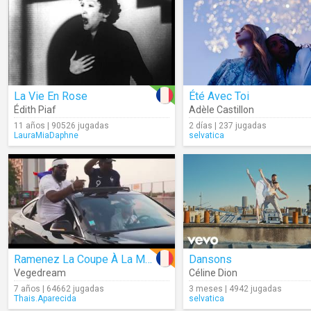
La Vie En Rose
Été Avec Toi
Édith Piaf
Adèle Castillon
11 años | 90526 jugadas
2 días | 237 jugadas
LauraMiaDaphne
selvatica
Ramenez La Coupe À La Maison
Dansons
Vegedream
Céline Dion
7 años | 64662 jugadas
3 meses | 4942 jugadas
Thais.Aparecida
selvatica