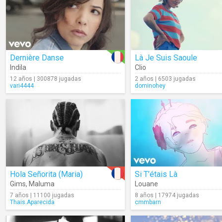
Dernière Danse
Là Je Suis Saoule
Indila
Clio
12 años | 300878 jugadas
2 años | 6503 jugadas
vari4444
dominohey
Hola Señorita (Maria)
Si T’étais Là
Gims
,
Maluma
Louane
7 años | 11100 jugadas
8 años | 17974 jugadas
Thais.Aparecida
cmmbarn