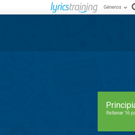
Géneros
Princip
Rellenar 16 p