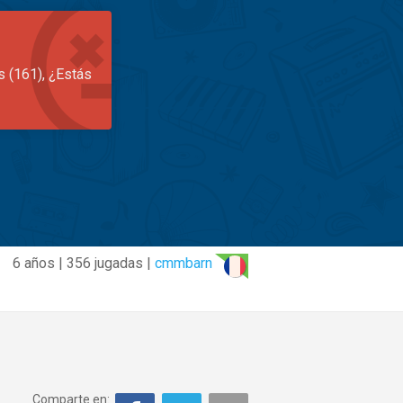
s (161), ¿Estás
6 años | 356 jugadas |
cmmbarn
Comparte en: