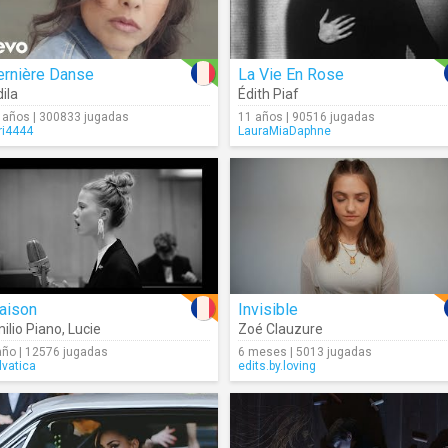
ernière Danse
La Vie En Rose
dila
Édith Piaf
 años | 300833 jugadas
11 años | 90516 jugadas
ri4444
LauraMiaDaphne
aison
Invisible
ilio Piano
,
Lucie
Zoé Clauzure
año | 12576 jugadas
6 meses | 5013 jugadas
lvatica
edits.by.loving