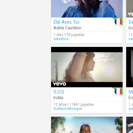
Été Avec Toi
D
Adèle Castillon
In
1 día | 178 jugadas
12
selvatica
va
S.O.S
M
Indila
Em
12 años | 11861 jugadas
1 
GuillermoBosque
se