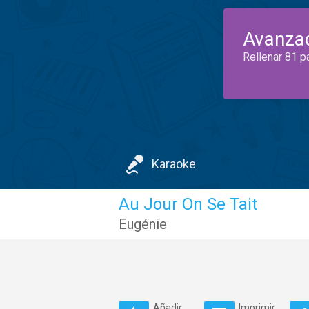
Avanza
Rellenar 81 p
Karaoke
Au Jour On Se Tait
Eugénie
Añadir
Imprimir