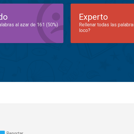
do
Experto
alabras al azar de 161 (50%)
Rellenar todas las palabra
loco?
Reportar