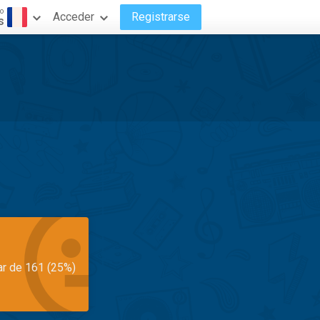
o
Acceder
Registrarse
s
ar de 161 (25%)