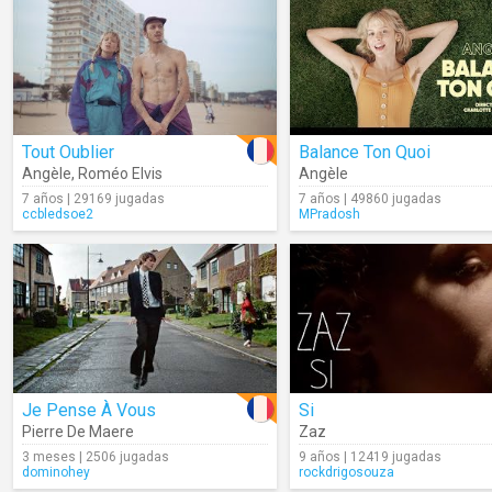
Tout Oublier
Balance Ton Quoi
Angèle
,
Roméo Elvis
Angèle
7 años | 29169 jugadas
7 años | 49860 jugadas
ccbledsoe2
MPradosh
Je Pense À Vous
Si
Pierre De Maere
Zaz
3 meses | 2506 jugadas
9 años | 12419 jugadas
dominohey
rockdrigosouza