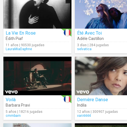
La Vie En Rose
Été Avec Toi
Édith Piaf
Adèle Castillon
11 años | 90530 jugadas
3 días | 284 jugadas
LauraMiaDaphne
selvatica
Voilà
Dernière Danse
Barbara Pravi
Indila
5 años | 18216 jugadas
12 años | 300907 jugadas
cmmbarn
vari4444