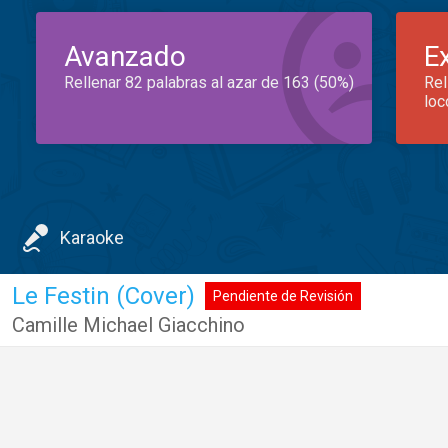
Avanzado
E
Rellenar 82 palabras al azar de 163 (50%)
Rel
loc
Karaoke
Le Festin (Cover)
Pendiente de Revisión
Camille Michael Giacchino