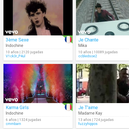
3ème Sexe
Je Chante
Indochine
Mika
10 años | 2120 jugadas
10 años | 10089 jugadas
V1ck3r_P4ul
ccbledsoe2
Karma Girls
Je T'aime
Indochine
Madame Kay
6 años | 1324 jugadas
13 años | 724 jugadas
cmmbarn
fuzzyhippos