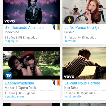
J'ai Demandé À La Lune
Je Ne Pense Qu'à Ça
Indochine
Lenaïg
13 años | 15833 jugadas
5 meses | 9435 jugadas
magaly123
selvatica
L'Assasymphonie
Le Vent Nous Portera
Mozart L'Opéra Rock
Noir Désir
11 años | 5085 jugadas
15 años | 8895 jugadas
aquoitudanses
vercingefelix