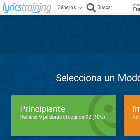
Apre
Géneros
Buscar
Fr
Selecciona un Mod
Principiante
I
Rellenar 9 palabras al azar de 92 (10%)
Rel