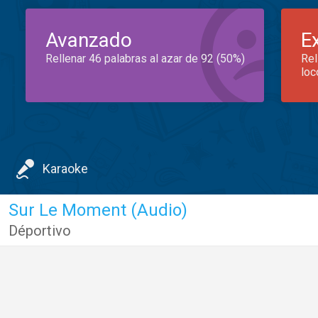
Avanzado
E
Rellenar 46 palabras al azar de 92 (50%)
Rel
loc
Karaoke
Sur Le Moment (Audio)
Déportivo