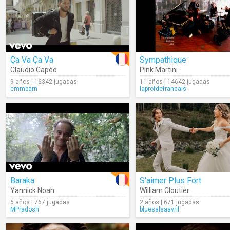
Ça Va Ça Va
Sympathique
Claudio Capéo
Pink Martini
9 años | 16342 jugadas
11 años | 14642 jugadas
cmmbarn
laprofdefrancais
Baraka
S'aimer Plus Fort
Yannick Noah
William Cloutier
6 años | 767 jugadas
2 años | 671 jugadas
MPradosh
bluesalsaavril