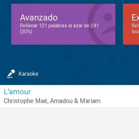
Avanzado
E
Rellenar 121 palabras al azar de 241
Rel
(50%)
loc
Karaoke
L’amour
Christophe Maé
,
Amadou & Mariam