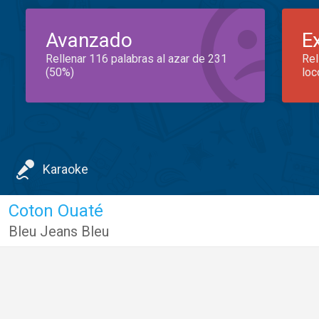
Avanzado
E
Rellenar 116 palabras al azar de 231
Rel
(50%)
loc
Karaoke
Coton Ouaté
Bleu Jeans Bleu