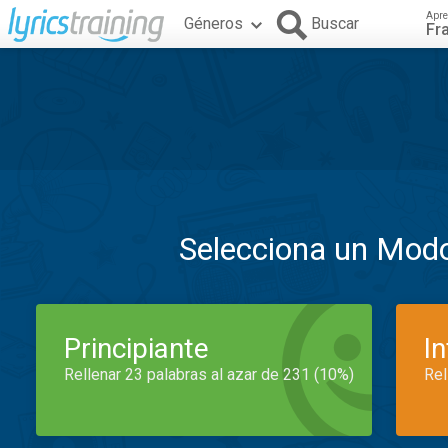
Apre
Géneros
Buscar
Fr
Selecciona un Mod
Principiante
I
Rellenar 23 palabras al azar de 231 (10%)
Rel