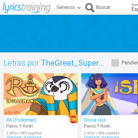
Apr
Géneros
Buscar
Es
Letras por
TheGreat_Supernova_
Pendien
Ra (Polloman)
Diosa Isis
Pascu Y Rodri
Pascu Y Rodri
2 años | 465 jugadas
2 años | 405 jugadas
TheGreat_Supernova_
TheGreat_Supernova_