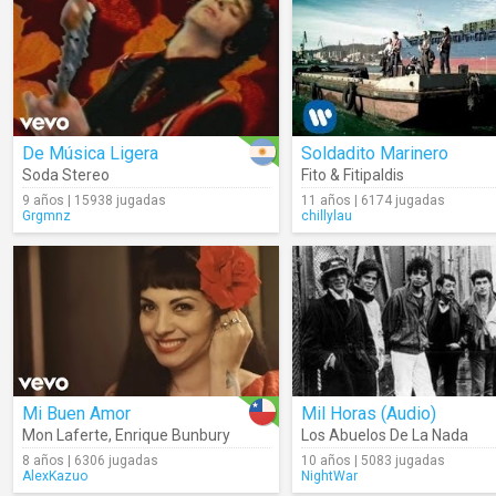
De Música Ligera
Soldadito Marinero
Soda Stereo
Fito & Fitipaldis
9 años | 15938 jugadas
11 años | 6174 jugadas
Grgmnz
chillylau
Mi Buen Amor
Mil Horas (Audio)
Mon Laferte
,
Enrique Bunbury
Los Abuelos De La Nada
8 años | 6306 jugadas
10 años | 5083 jugadas
AlexKazuo
NightWar