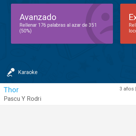
Avanzado
E
Rellenar 176 palabras al azar de 351
Rel
(50%)
loc
Karaoke
Thor
3 años 
Pascu Y Rodri