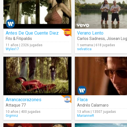
Antes De Que Cuente Diez
Verano Lento
Fito & Fitipaldis
Carlos Sadness
,
Jósean Lo
11 años | 2326 jugadas
1 semana | 618 jugadas
Wylex17
selvatica
Arrancacorazones
Flaca
Attaque 77
Andrés Calamaro
10 años | 400 jugadas
13 años | 13507 jugadas
Grgmnz
MarianneR