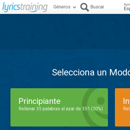
Apr
Géneros
Buscar
Es
Selecciona un Mod
Principiante
I
Rellenar 35 palabras al azar de 351 (10%)
Rel