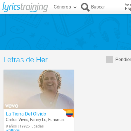
Apr
Géneros
Buscar
Es
Letras de
Her
Pendien
La Tierra Del Olvido
Carlos Vives
,
Fanny Lu
,
Fonseca
,
Maluma
,
Andrea Echeverry
,
Coral G
8 años | 19925 jugadas
wbillings