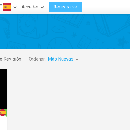
do
Acceder
Registrarse
l
e Revisión
Ordenar:
Más Nuevas