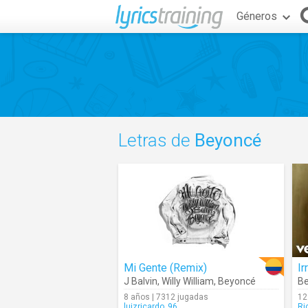
Géneros
Letras de
Beyoncé
Mi Gente (Remix)
I
J Balvin
,
Willy William
,
Beyoncé
B
8 años | 7312 jugadas
12
luizricardo_96
Ri