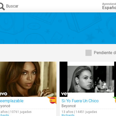
Aprendien
Buscar
Españo
Pendiente d
rreemplazable
Si Yo Fuera Un Chico
eyoncé
Beyoncé
 años | 10761 jugadas
13 años | 14451 jugadas
chards
Richards