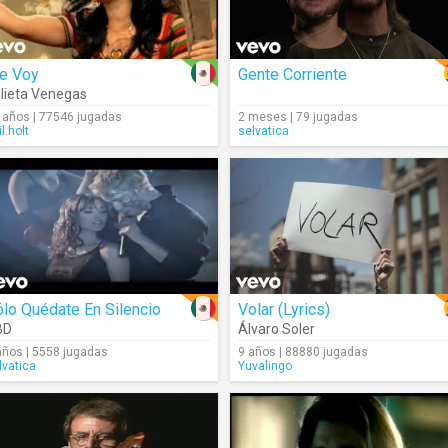
e Voy
Gente Corriente
lieta Venegas
 años | 77546 jugadas
2 meses | 79 jugadas
l.holt
selvatica
lo Quédate En Silencio
Volar (Lyrics)
BD
Álvaro Soler
años | 5558 jugadas
9 años | 88880 jugadas
lvatica
Yuvalingo