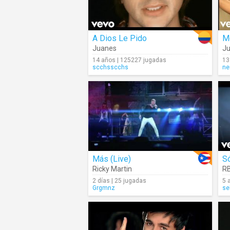
A Dios Le Pido
M
Juanes
Ju
14 años | 125227 jugadas
13
scchsscchs
nei
Más (Live)
Só
Ricky Martin
R
2 días | 25 jugadas
5 
Grgmnz
se