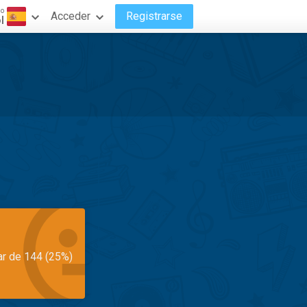
do
Acceder
Registrarse
l
ar de 144 (25%)