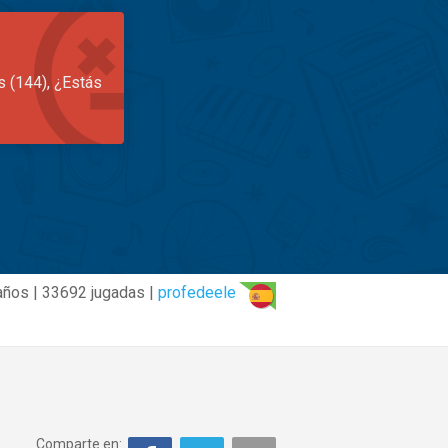
s (144), ¿Estás
años | 33692 jugadas |
profedeele
Comparte en: