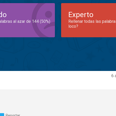
do
Experto
alabras al azar de 144 (50%)
Rellenar todas las palabra
loco?
6 
Reportar