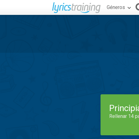
Géneros
Princip
Rellenar 14 p