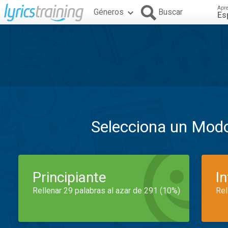
Apr
Géneros
Buscar
Es
Selecciona un Mod
Principiante
I
Rellenar 29 palabras al azar de 291 (10%)
Rel