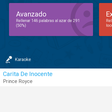
Avanzado
E
Rellenar 146 palabras al azar de 291
Rel
(50%)
loc
Karaoke
Carita De Inocente
Prince Royce