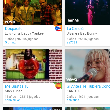
Despacito
La Canción
Luis Fonsi
,
Daddy Yankee
J Balvin
,
Bad Bunny
9 años | 702805 jugadas
6 años | 25616 jugadas
Grgmnz
as7733
Me Gustas Tú
Manu Chao
KAROL G
13 años | 128213 jugadas
2 años | 46911 jugadas
connielilian
selvatica