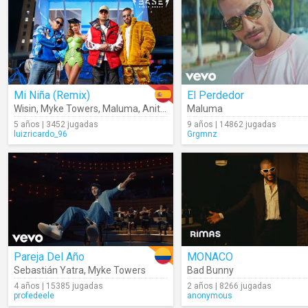
Mi Niña (Remix)
El Perdedor
Wisin
,
Myke Towers
,
Maluma
,
Anitta
,
Los Legendarios
Maluma
5 años | 3452 jugadas
9 años | 14862 jugadas
luizricardo_96
Grgmnz
Pareja Del Año
MONACO
Sebastián Yatra
,
Myke Towers
Bad Bunny
4 años | 15385 jugadas
2 años | 8266 jugadas
profedeele
anonymous