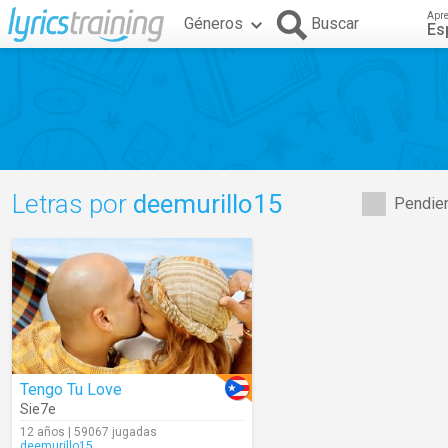
Apr
Géneros
Buscar
Es
Letras por
deemurillo15
Pendien
Tengo Tu Love
Sie7e
12 años | 59067 jugadas
deemurillo15