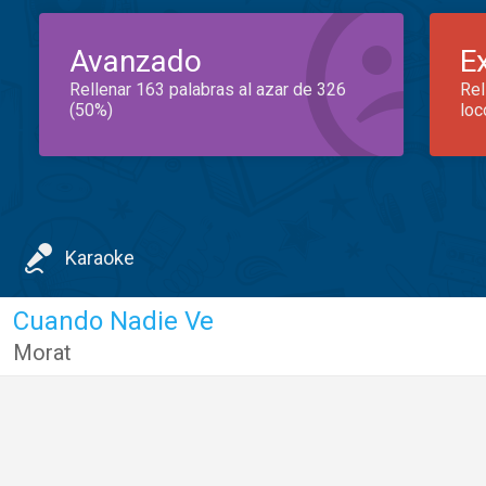
Avanzado
E
Rellenar 163 palabras al azar de 326
Rel
(50%)
loc
Karaoke
Cuando Nadie Ve
Morat