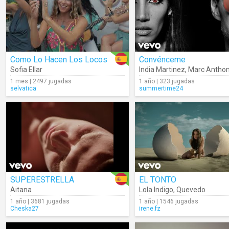
Como Lo Hacen Los Locos
Convénceme
Sofia Ellar
India Martinez
,
Marc Antho
1 mes | 2497 jugadas
1 año | 323 jugadas
selvatica
summertime24
SUPERESTRELLA
EL TONTO
Aitana
Lola Indigo
,
Quevedo
1 año | 3681 jugadas
1 año | 1546 jugadas
Cheska27
irene.fz