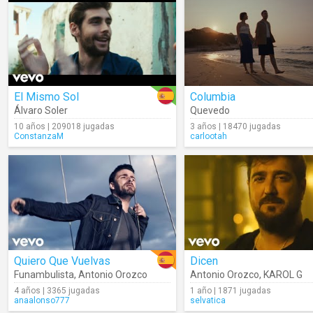
El Mismo Sol
Columbia
Álvaro Soler
Quevedo
10 años | 209018 jugadas
3 años | 18470 jugadas
ConstanzaM
carlootah
Quiero Que Vuelvas
Dicen
Funambulista
,
Antonio Orozco
Antonio Orozco
,
KAROL G
4 años | 3365 jugadas
1 año | 1871 jugadas
anaalonso777
selvatica