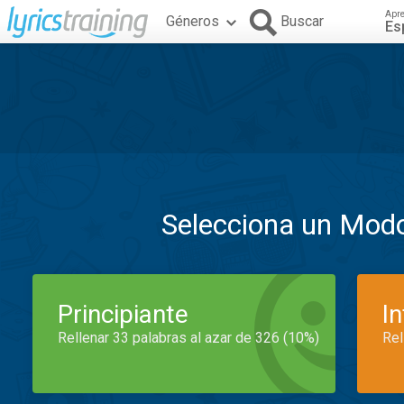
Apr
Géneros
Buscar
Es
Selecciona un Mod
Principiante
I
Rellenar 33 palabras al azar de 326 (10%)
Rel