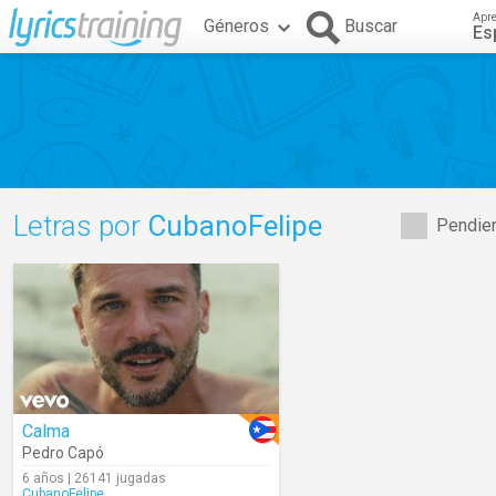
Apr
Géneros
Buscar
Es
Letras por
CubanoFelipe
Pendien
Calma
Pedro Capó
6 años | 26141 jugadas
CubanoFelipe