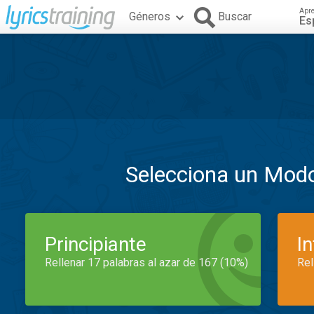
Apr
Géneros
Buscar
Es
Selecciona un Mod
Principiante
I
Rellenar 17 palabras al azar de 167 (10%)
Rel