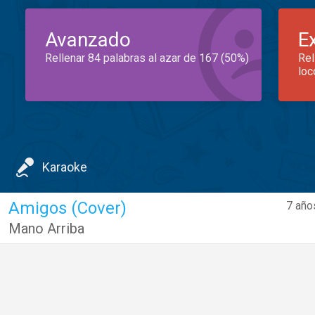
Avanzado
E
Rellenar 84 palabras al azar de 167 (50%)
Rel
loc
Karaoke
Amigos (Cover)
7 año
Mano Arriba