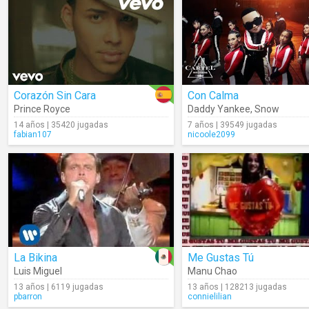
Corazón Sin Cara
Con Calma
Prince Royce
Daddy Yankee
,
Snow
14 años | 35420 jugadas
7 años | 39549 jugadas
fabian107
nicoole2099
La Bikina
Me Gustas Tú
Luis Miguel
Manu Chao
13 años | 6119 jugadas
13 años | 128213 jugadas
pbarron
connielilian