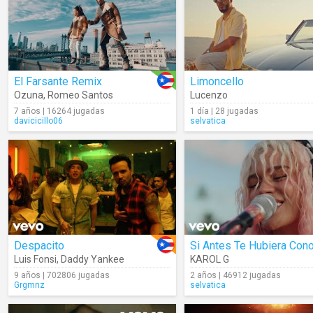
El Farsante Remix
Limoncello
Ozuna
,
Romeo Santos
Lucenzo
7 años | 16264 jugadas
1 día | 28 jugadas
davicicillo06
selvatica
Despacito
Luis Fonsi
,
Daddy Yankee
KAROL G
9 años | 702806 jugadas
2 años | 46912 jugadas
Grgmnz
selvatica