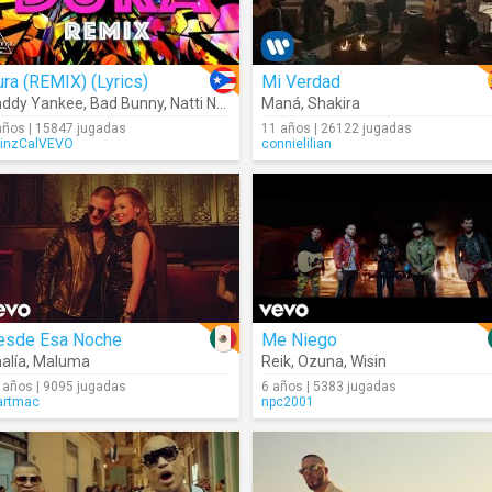
ra (REMIX) (Lyrics)
Mi Verdad
addy Yankee
,
Bad Bunny
,
Natti Natasha
Maná
,
Becky G
,
Shakira
años | 15847 jugadas
11 años | 26122 jugadas
inzCalVEVO
connielilian
esde Esa Noche
Me Niego
alía
,
Maluma
Reik
,
Ozuna
,
Wisin
 años | 9095 jugadas
6 años | 5383 jugadas
rtmac
npc2001