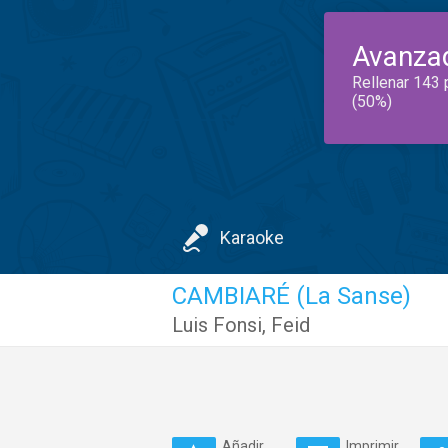
Avanza
Rellenar 143 
(50%)
Karaoke
CAMBIARÉ (La Sanse)
Luis Fonsi
,
Feid
Añadir
Imprimir