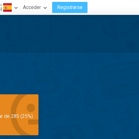
do
Acceder
Registrarse
l
ar de 285 (25%)