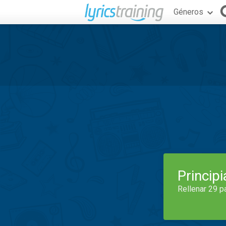
Géneros
Princip
Rellenar 29 p