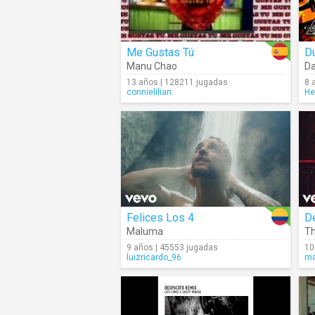
Me Gustas Tú
Du
Manu Chao
D
13 años | 128211 jugadas
8 
connielilian
He
Felices Los 4
D
Maluma
Th
9 años | 45553 jugadas
10
luizricardo_96
ma