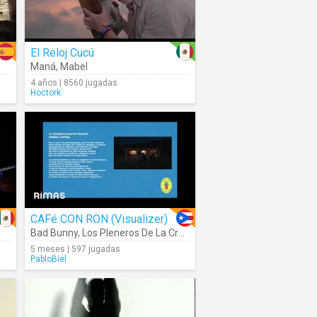
El Reloj Cucú
Maná
,
Mabel
4 años | 8560 jugadas
Hoctork
CAFé CON RON (Visualizer)
Bad Bunny
,
Los Pleneros De La Cresta
5 meses | 597 jugadas
PabloBiel