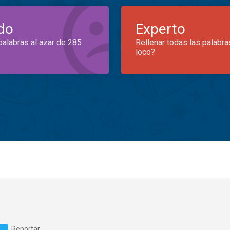
do
Experto
palabras al azar de 285
Rellenar todas las palabra
loco?
Reportar