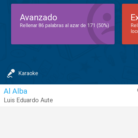
Avanzado
E
Rellenar 86 palabras al azar de 171 (50%)
Rel
loc
Karaoke
Al Alba
Luis Eduardo Aute