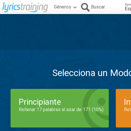
Apr
Géneros
Buscar
Es
Selecciona un Mod
Principiante
I
Rellenar 17 palabras al azar de 171 (10%)
Rel