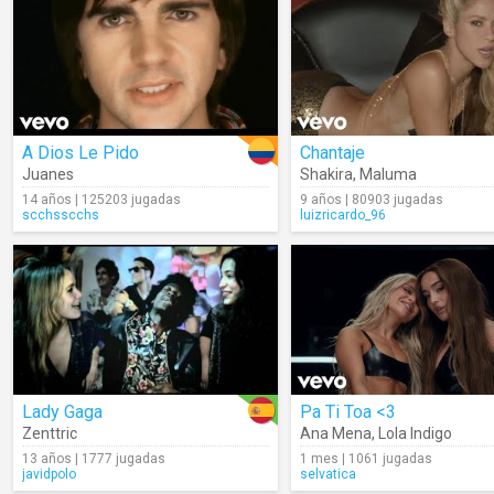
A Dios Le Pido
Chantaje
Juanes
Shakira
,
Maluma
14 años | 125203 jugadas
9 años | 80903 jugadas
scchsscchs
luizricardo_96
Lady Gaga
Pa Ti Toa <3
Zenttric
Ana Mena
,
Lola Indigo
13 años | 1777 jugadas
1 mes | 1061 jugadas
javidpolo
selvatica