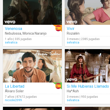
Venenosa
Vivir
Nebulossa
,
Monica Naranjo
Rozalén
1 año | 335 jugadas
3 meses | 2385 jugadas
selvatica
selvatica
La Libertad
Álvaro Soler
Ha*Ash
7 años | 87672 jugadas
3 meses | 950 jugadas
nicoole2099
selvatica