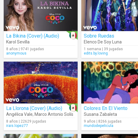
La Bikina (Cover) (Audio)
Sobre Ruedas
Karol Sevilla
Elenco De Soy Luna
8 años | 9741 jugadas
1 semana | 39 jugadas
anonymous
edits.by.loving
La Llorona (Cover) (Audio)
Colores En El Viento
Angélica Vale
,
Marco Antonio Solís
Susana Zabaleta
8 años | 22629 jugadas
9 años | 8266 jugadas
irais.lopez77
mundodepelicula