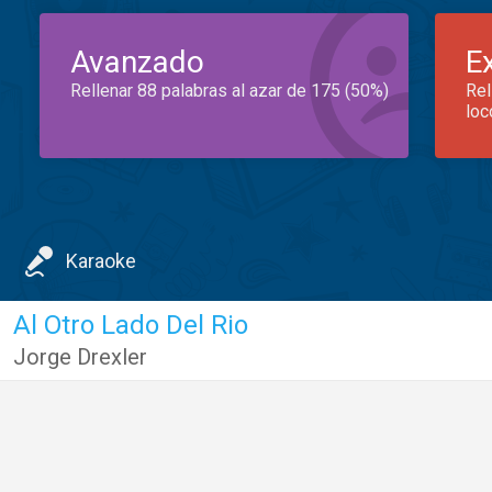
Avanzado
E
Rellenar 88 palabras al azar de 175 (50%)
Rel
loc
Karaoke
Al Otro Lado Del Rio
Jorge Drexler