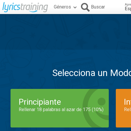
Apr
Géneros
Buscar
Es
Selecciona un Mod
Principiante
I
Rellenar 18 palabras al azar de 175 (10%)
Rel