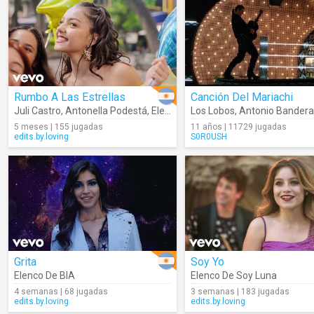
Rumbo A Las Estrellas
Canción Del Mariachi
Juli Castro
,
Antonella Podestá
,
Elenco De Playback: Una Somos Dos
Los Lobos
,
Antonio Bandera
5 meses | 155 jugadas
11 años | 11729 jugadas
edits.by.loving
S0R0USH
Grita
Soy Yo
Elenco De BIA
Elenco De Soy Luna
4 semanas | 68 jugadas
3 semanas | 183 jugadas
edits.by.loving
edits.by.loving