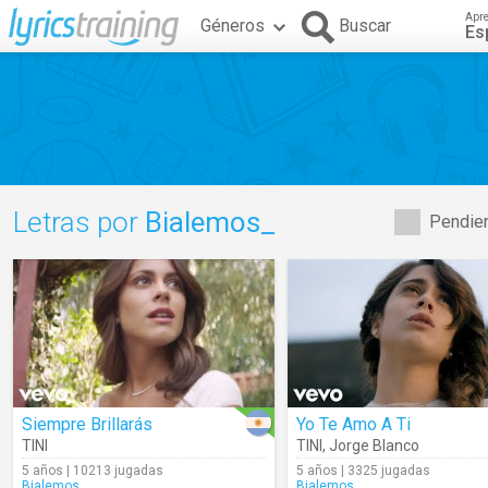
Apr
Géneros
Buscar
Es
Letras por
Bialemos_
Pendien
Siempre Brillarás
Yo Te Amo A Ti
TINI
TINI
,
Jorge Blanco
5 años | 10213 jugadas
5 años | 3325 jugadas
Bialemos_
Bialemos_