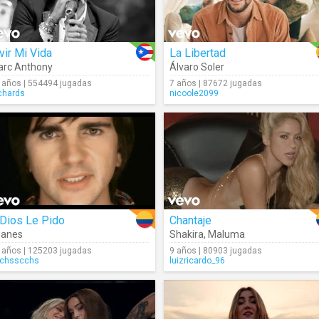
vir Mi Vida
La Libertad
rc Anthony
Álvaro Soler
 años | 554494 jugadas
7 años | 87672 jugadas
chards
nicoole2099
 Dios Le Pido
Chantaje
uanes
Shakira
,
Maluma
 años | 125203 jugadas
9 años | 80903 jugadas
chsscchs
luizricardo_96