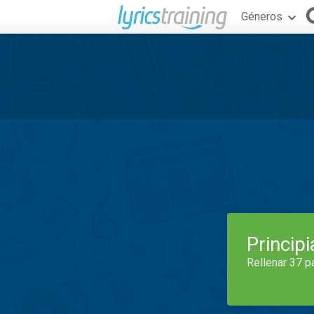
Géneros
Princip
Rellenar 37 p