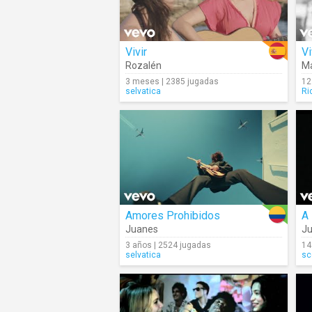
Vivir
Vi
Rozalén
Ma
3 meses | 2385 jugadas
12
selvatica
Ri
Amores Prohibidos
A
Juanes
J
3 años | 2524 jugadas
14
selvatica
sc