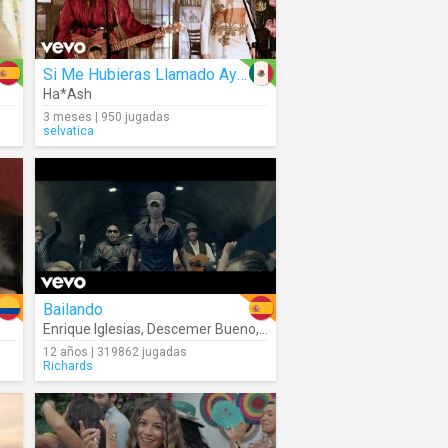
Si Me Hubieras Llamado Ayer
Ha*Ash
3 meses | 950 jugadas
selvatica
Bailando
Enrique Iglesias
,
Descemer Bueno
,
Gente De Zona
12 años | 319862 jugadas
Richards