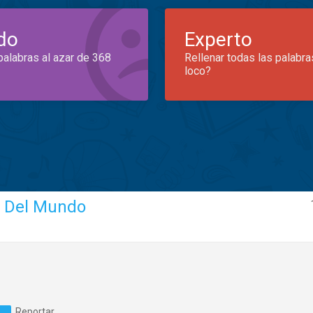
do
Experto
palabras al azar de 368
Rellenar todas las palabra
loco?
 Del Mundo
Reportar