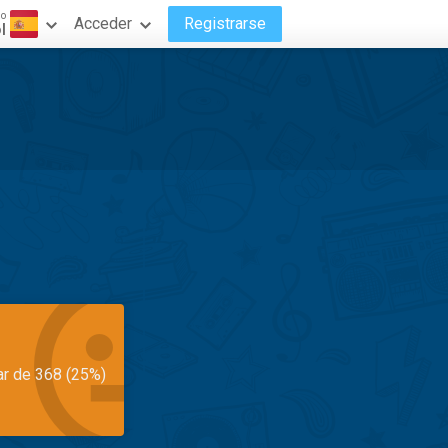
do
Acceder
Registrarse
l
ar de 368 (25%)