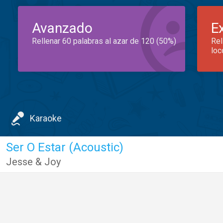
Avanzado
E
Rellenar 60 palabras al azar de 120 (50%)
Rel
loc
Karaoke
Ser O Estar (Acoustic)
Jesse & Joy