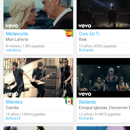
Melancolía
Creo En Ti
Mon Laferte
Reik
8 meses | 1383 jugadas
13 años | 8505 jugadas
selvatica
Richards
Mientes
Bailando
Camila
Enrique Iglesias
,
Descemer 
15 años | 10964 jugadas
12 años | 319875 jugadas
jhnluis29
Richards