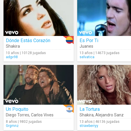
Dónde Estás Corazón
Es Por Ti
Shakira
Juanes
10 años | 10128 jugadas
13 años | 14673 jugadas
adgv98
selvatica
Un Poquito
La Tortura
Diego Torres
,
Carlos Vives
Shakira
,
Alejandro Sanz
8 años | 9802 jugadas
13 años | 46136 jugadas
Grgmnz
strawberryy