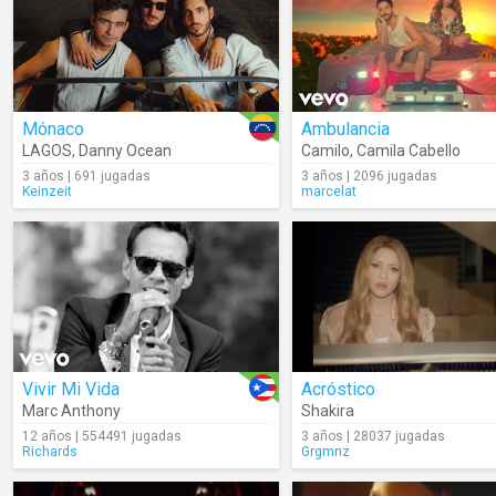
Mónaco
Ambulancia
LAGOS
,
Danny Ocean
Camilo
,
Camila Cabello
3 años | 691 jugadas
3 años | 2096 jugadas
Keinzeit
marcelat
Vivir Mi Vida
Acróstico
Marc Anthony
Shakira
12 años | 554491 jugadas
3 años | 28037 jugadas
Richards
Grgmnz