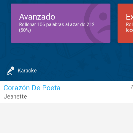
Avanzado
E
Rellenar 106 palabras al azar de 212
Rel
(50%)
loc
Karaoke
Corazón De Poeta
7
Jeanette