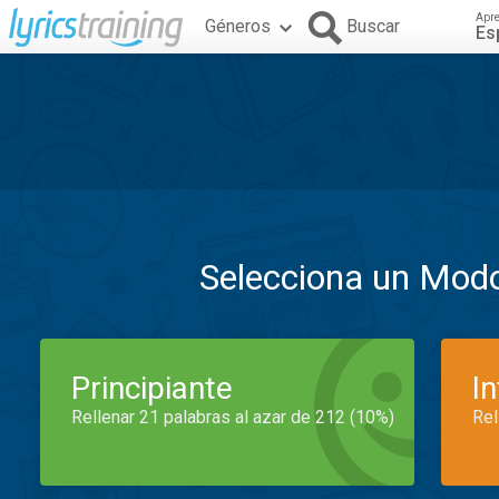
Apr
Géneros
Buscar
Es
Selecciona un Mod
Principiante
I
Rellenar 21 palabras al azar de 212 (10%)
Rel