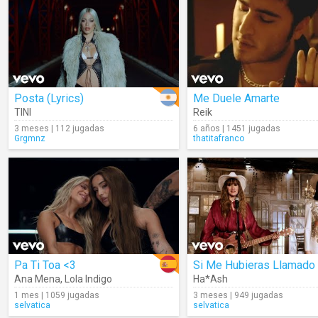
Posta (Lyrics)
Me Duele Amarte
TINI
Reik
3 meses | 112 jugadas
6 años | 1451 jugadas
Grgmnz
thatitafranco
Pa Ti Toa <3
Ana Mena
,
Lola Indigo
Ha*Ash
1 mes | 1059 jugadas
3 meses | 949 jugadas
selvatica
selvatica