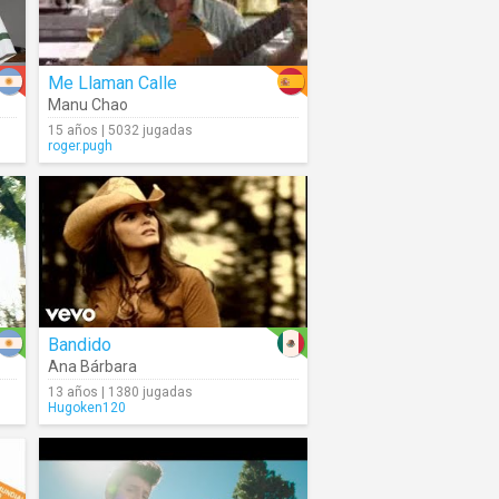
Me Llaman Calle
Manu Chao
15 años | 5032 jugadas
roger.pugh
Bandido
Ana Bárbara
13 años | 1380 jugadas
Hugoken120