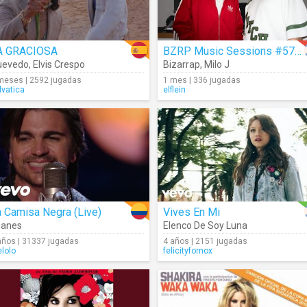
A GRACIOSA
BZRP Music Sessions #57/66
uevedo
,
Elvis Crespo
Bizarrap
,
Milo J
meses | 2592 jugadas
1 mes | 336 jugadas
lvatica
elflein
 Camisa Negra (Live)
Vives En Mi
uanes
Elenco De Soy Luna
años | 31337 jugadas
4 años | 2151 jugadas
elolo
felicityfornox