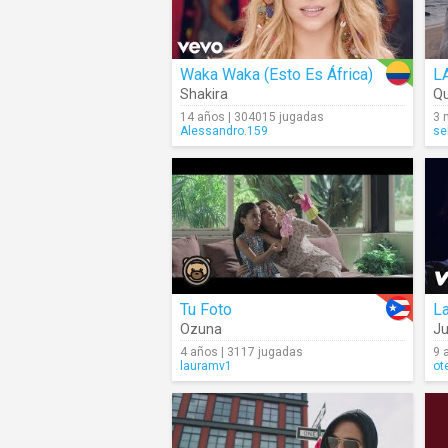
Waka Waka (Esto Es África)
L
Shakira
Q
14 años | 304015 jugadas
3 
Alessandro.159
se
Tu Foto
La
Ozuna
J
4 años | 3117 jugadas
9 
lauramv1
ot