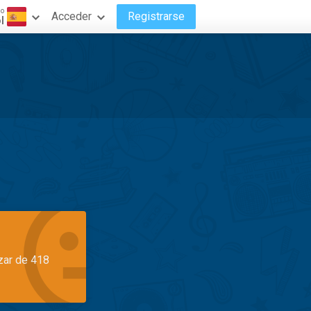
do
Acceder
Registrarse
l
azar de 418