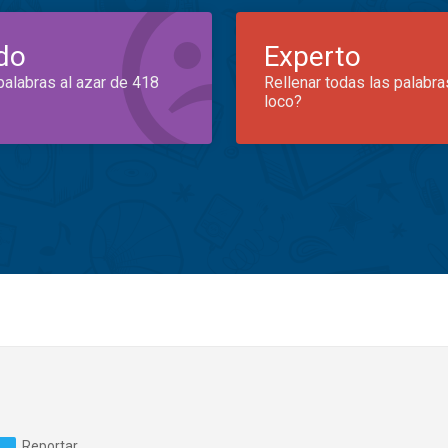
do
Experto
palabras al azar de 418
Rellenar todas las palabra
loco?
Reportar