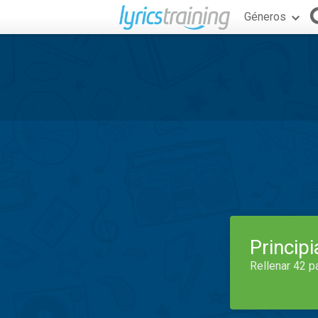
Géneros
Princip
Rellenar 42 p