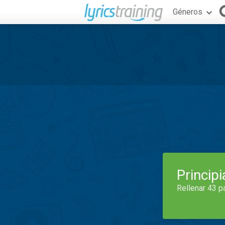
Géneros
Princip
Rellenar 43 p