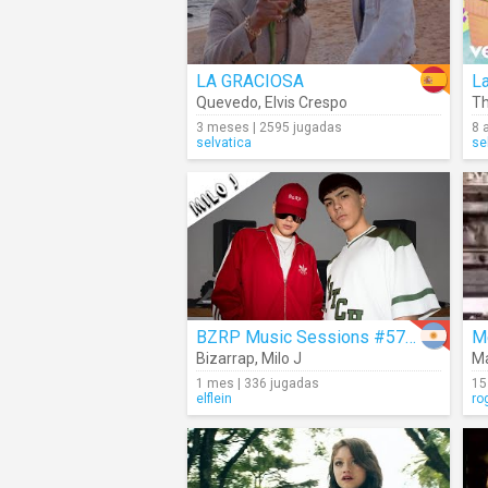
LA GRACIOSA
L
Quevedo
,
Elvis Crespo
Th
3 meses | 2595 jugadas
8 
selvatica
se
BZRP Music Sessions #57/66
M
Bizarrap
,
Milo J
M
1 mes | 336 jugadas
15
elflein
ro