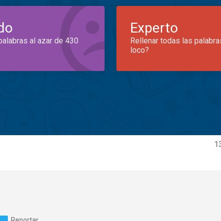
do
Experto
palabras al azar de 430
Rellenar todas las palabra
loco?
1
Reportar