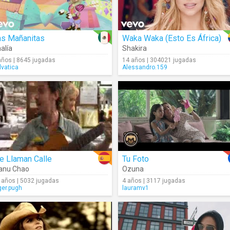
as Mañanitas
Waka Waka (Esto Es África)
alía
Shakira
años | 8645 jugadas
14 años | 304021 jugadas
lvatica
Alessandro.159
e Llaman Calle
Tu Foto
anu Chao
Ozuna
 años | 5032 jugadas
4 años | 3117 jugadas
ger.pugh
lauramv1