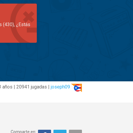
s (430), ¿Estás
3 años | 20941 jugadas |
joseph09
Comparte en: