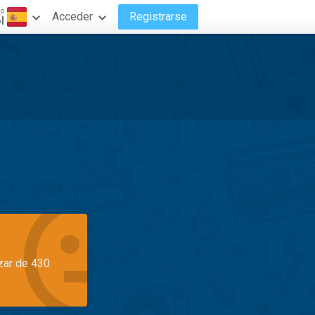
do
Acceder
Registrarse
l
azar de 430