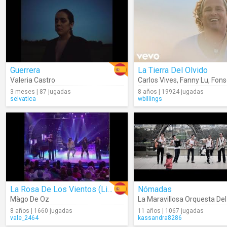
Guerrera
La Tierra Del Olvido
Valeria Castro
Carlos Vives
,
Fanny Lu
,
Fons
3 meses | 87 jugadas
8 años | 19924 jugadas
selvatica
wbillings
La Rosa De Los Vientos (Live)
Nómadas
Mägo De Oz
8 años | 1660 jugadas
11 años | 1067 jugadas
vale_2464
kassandra8286