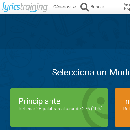
Apr
Géneros
Buscar
Es
Selecciona un Mod
Principiante
I
Rellenar 28 palabras al azar de 276 (10%)
Rel