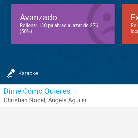
Avanzado
E
Rellenar 138 palabras al azar de 276
Rel
(50%)
loc
Karaoke
Dime Cómo Quieres
Christian Nodal
,
Ángela Aguilar