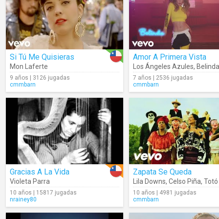
Si Tú Me Quisieras
Amor A Primera Vista
Mon Laferte
Los Ángeles Azules
,
Belind
9 años | 3126 jugadas
7 años | 2536 jugadas
cmmbarn
cmmbarn
Gracias A La Vida
Zapata Se Queda
Violeta Parra
Lila Downs
,
Celso Piña
,
Totó La
10 años | 15817 jugadas
10 años | 4981 jugadas
nrainey80
cmmbarn