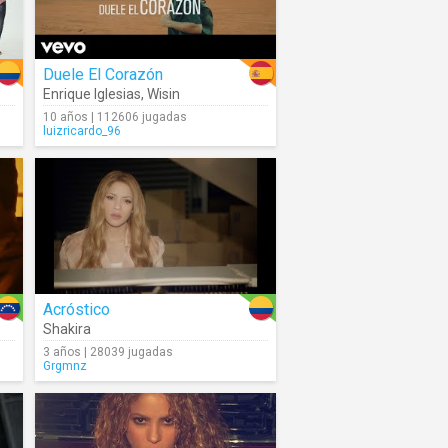
Duele El Corazón
Enrique Iglesias
,
Wisin
10 años | 112606 jugadas
luizricardo_96
Acróstico
Shakira
3 años | 28039 jugadas
Grgmnz