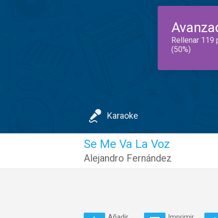
Avanza
Rellenar 119 
(50%)
Karaoke
Se Me Va La Voz
Alejandro Fernández
Añadir
Imprimir