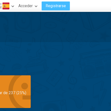
do
Acceder
Registrarse
l
ar de 237 (25%)