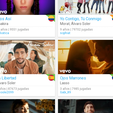
os Así
Yo Contigo, Tú Conmigo
akira
Morat
,
Álvaro Soler
 años | 9551 jugadas
9 años | 79702 jugadas
lvatica
sophiat
 Libertad
Ojos Marrones
varo Soler
Lasso
años | 87673 jugadas
3 años | 7985 jugadas
coole2099
Gabi_89