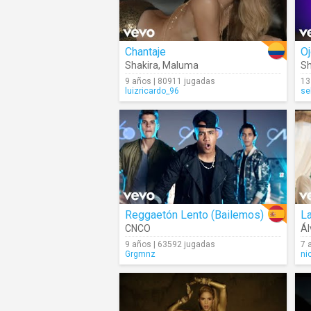
Chantaje
Oj
Shakira
,
Maluma
Sh
9 años | 80911 jugadas
13
luizricardo_96
se
Reggaetón Lento (Bailemos)
La
CNCO
Ál
9 años | 63592 jugadas
7 
Grgmnz
ni