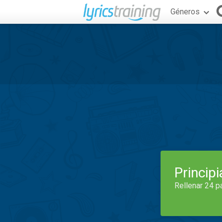
Géneros
Princip
Rellenar 24 p