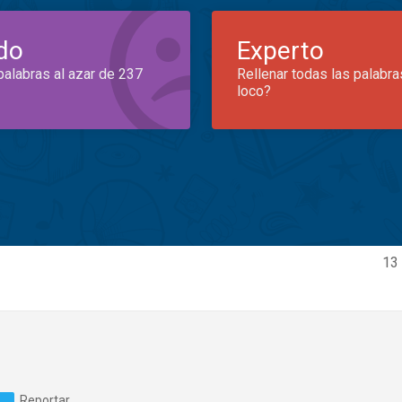
do
Experto
palabras al azar de 237
Rellenar todas las palabra
loco?
13 
Reportar