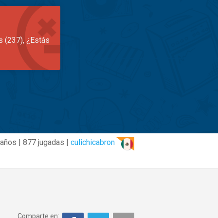
s (237), ¿Estás
años | 877 jugadas |
culichicabron
Comparte en: