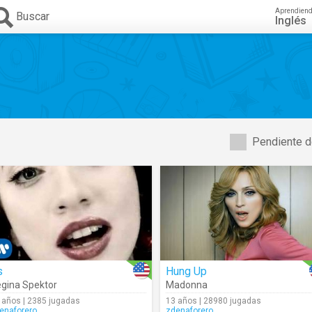
Aprendien
Buscar
Inglés
Pendiente d
s
Hung Up
gina Spektor
Madonna
 años | 2385 jugadas
13 años | 28980 jugadas
enaforero
zdenaforero