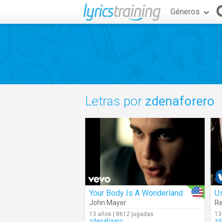
Géneros
Letras por
zdenaforero
Your Body Is A Wonderland
U
John Mayer
Re
13 años | 8612 jugadas
13
zdenaforero
zd