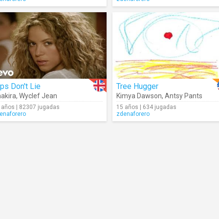
ps Don't Lie
Tree Hugger
akira
,
Wyclef Jean
Kimya Dawson
,
Antsy Pants
 años | 82307 jugadas
15 años | 634 jugadas
enaforero
zdenaforero