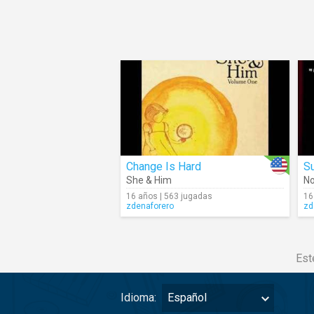
Change Is Hard
S
She & Him
No
16 años | 563 jugadas
16
zdenaforero
zd
Est
Idioma:
Español