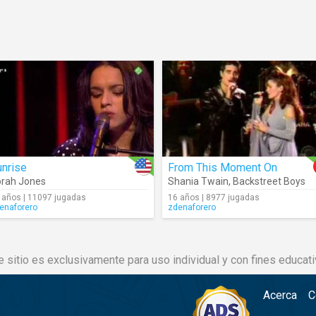
unrise
From This Moment On
rah Jones
Shania Twain
,
Backstreet Boys
 años | 11097 jugadas
16 años | 8977 jugadas
enaforero
zdenaforero
e sitio es exclusivamente para uso individual y con fines educati
Acerca
C