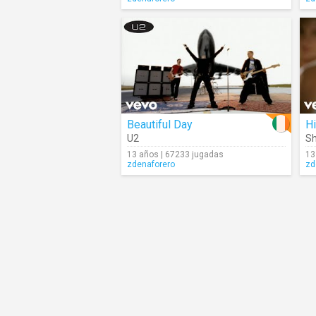
Beautiful Day
Hi
U2
Sh
13 años | 67233 jugadas
13
zdenaforero
zd