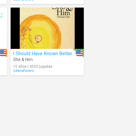
I Should Have Known Better
She & Him
15 años | 4320 jugadas
zdenaforero