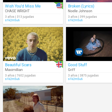
Wish You'd Miss Me
Broken (Lyrics)
CHASE WRIGHT
Noelle Johnson
3 años | 313 jugadas
3 años | 399 jugadas
s1k2m5u6
s1k2m5u6
Beautiful Scars
Good Stuff
Maximillian
Griff
3 años | 7602 jugadas
3 años | 3875 jugadas
s1k2m5u6
s1k2m5u6