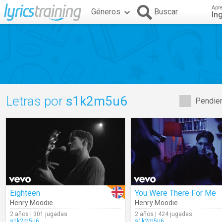
Apr
Géneros
Buscar
In
Letras por
s1k2m5u6
Pendien
Eighteen
You Were There For Me
Henry Moodie
Henry Moodie
2 años | 301 jugadas
2 años | 424 jugadas
s1k2m5u6
s1k2m5u6