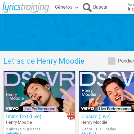
Apr
Géneros
Buscar
In
Letras de
Henry Moodie
Pendien
Drunk Text (Live)
Closure (Live)
Henry Moodie
Henry Moodie
2 años | 572 jugadas
2 años | 151 jugadas
selvatica
selvatica