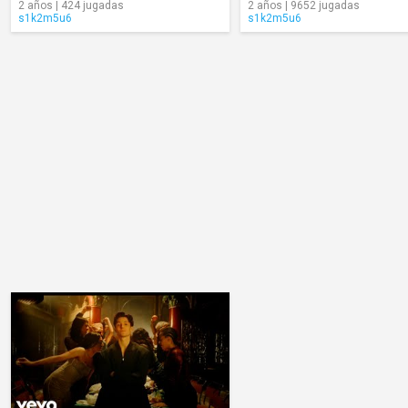
2 años | 424 jugadas
2 años | 9652 jugadas
s1k2m5u6
s1k2m5u6