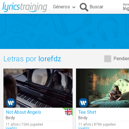
Apr
Géneros
Buscar
In
Letras por
lorefdz
Pendien
Not About Angels
Tee Shirt
Birdy
Birdy
11 años | 7266 jugadas
11 años | 8786 jugadas
lorefdz
lorefdz