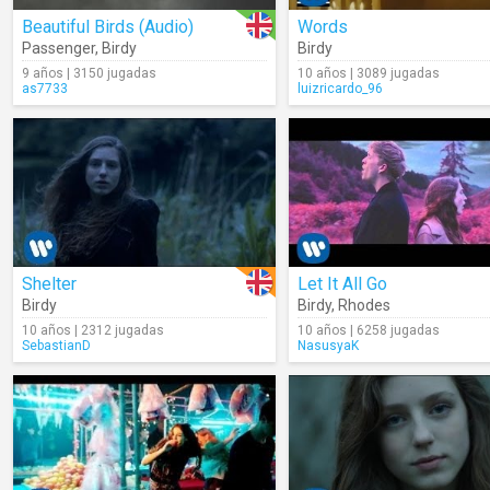
Beautiful Birds (Audio)
Words
Passenger
,
Birdy
Birdy
9 años | 3150 jugadas
10 años | 3089 jugadas
as7733
luizricardo_96
Shelter
Let It All Go
Birdy
Birdy
,
Rhodes
10 años | 2312 jugadas
10 años | 6258 jugadas
SebastianD
NasusyaK