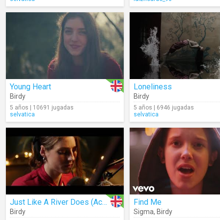
Young Heart
Loneliness
Birdy
Birdy
5 años | 10691 jugadas
5 años | 6946 jugadas
selvatica
selvatica
Just Like A River Does (Acoustic)
Find Me
Birdy
Sigma
,
Birdy