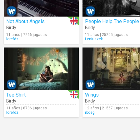
Not About Angels
People Help The People
Birdy
Birdy
11 años | 7266 jugadas
11 años | 25205 jugadas
lorefdz
Leniuszek
Tee Shirt
Wings
Birdy
Birdy
11 años | 8786 jugadas
12 años | 21567 jugadas
lorefdz
rboegli