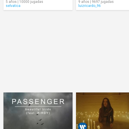
5 años | 10000 jugadas
9 años | 9697 jugadas
selvatica
luizricardo_96