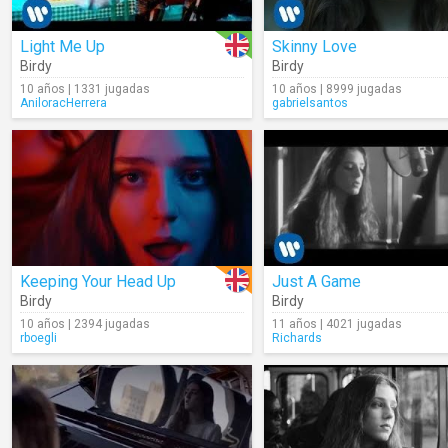
Light Me Up
Skinny Love
Birdy
Birdy
10 años | 1331 jugadas
10 años | 8999 jugadas
AniloracHerrera
gabrielsantos
Keeping Your Head Up
Just A Game
Birdy
Birdy
10 años | 2394 jugadas
11 años | 4021 jugadas
rboegli
Richards