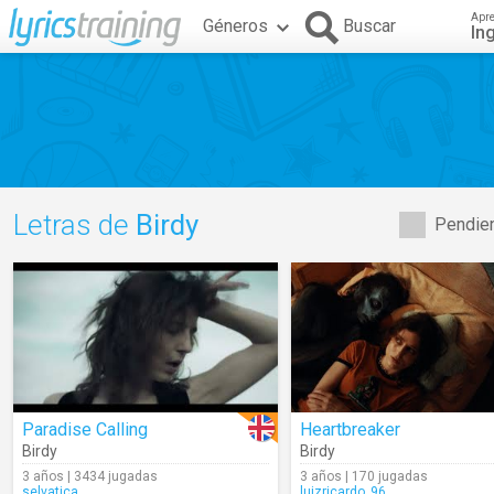
Apr
Géneros
Buscar
In
Letras de
Birdy
Pendien
Paradise Calling
Heartbreaker
Birdy
Birdy
3 años | 3434 jugadas
3 años | 170 jugadas
selvatica
luizricardo_96