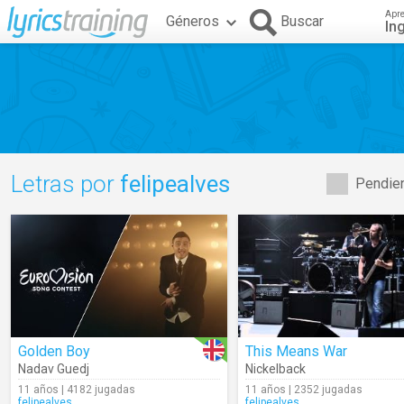
Apr
Géneros
Buscar
In
Letras por
felipealves
Pendien
Golden Boy
This Means War
Nadav Guedj
Nickelback
11 años | 4182 jugadas
11 años | 2352 jugadas
felipealves
felipealves