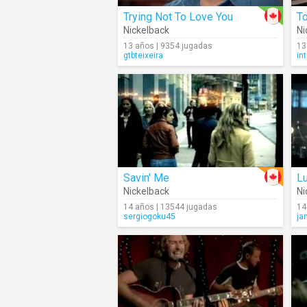
Trying Not To Love You
T
Nickelback
Ni
13 años | 9354 jugadas
13
gtbteixeira
in
Savin' Me
Lu
Nickelback
Ni
14 años | 13544 jugadas
14
sergiogoku45
ja