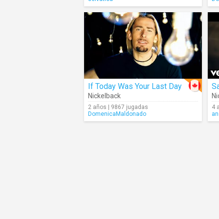
If Today Was Your Last Day
Sa
Nickelback
Ni
2 años | 9867 jugadas
4 
DomenicaMaldonado
an