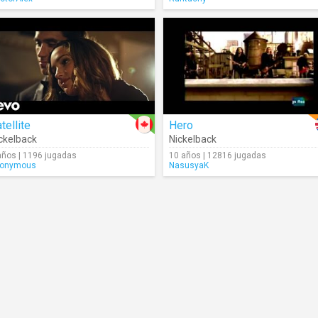
tellite
Hero
ckelback
Nickelback
años | 1196 jugadas
10 años | 12816 jugadas
onymous
NasusyaK