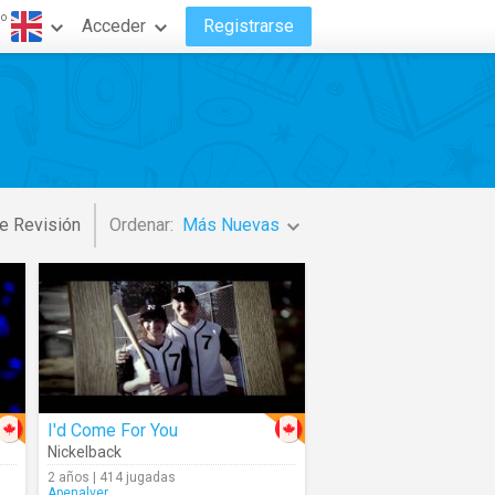
do
Acceder
Registrarse
e Revisión
Ordenar:
Más Nuevas
I'd Come For You
Nickelback
2 años | 414 jugadas
Apenalver