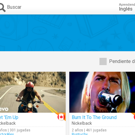
Aprendien
Buscar
Inglés
Pendiente d
et 'Em Up
Burn It To The Ground
ckelback
Nickelback
años | 301 jugadas
2 años | 461 jugadas
ctorAlex
Runtuchy