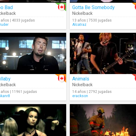
oo Bad
Gotta Be Somebody
ckelback
Nickelback
 años | 4033 jugadas
13 años | 7530 jugadas
truder
Alcatraz
llaby
Animals
ckelback
Nickelback
 años | 11961 jugadas
14 años | 2792 jugadas
nkanr8
erackson