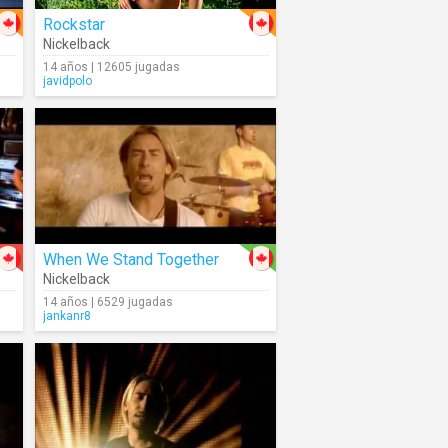
Rockstar
Nickelback
14 años | 12605 jugadas
javidpolo
When We Stand Together
Nickelback
14 años | 6529 jugadas
jankanr8