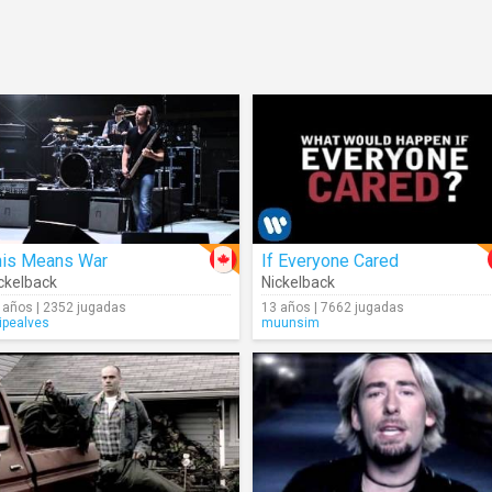
his Means War
If Everyone Cared
ckelback
Nickelback
 años | 2352 jugadas
13 años | 7662 jugadas
lipealves
muunsim