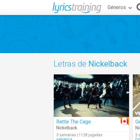
Géneros
Letras de
Nickelback
Rattle The Cage
G
Nickelback
Ni
3 semanas | 1128 jugadas
2 
selvatica
Do