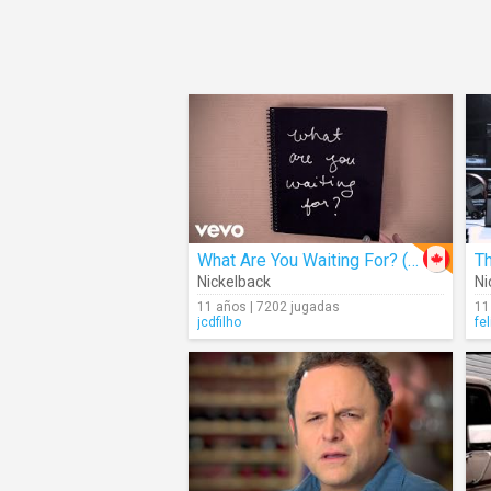
What Are You Waiting For? (Lyrics)
T
Nickelback
Ni
11 años | 7202 jugadas
11
jcdfilho
fe