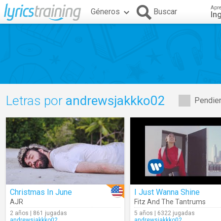
Apr
Géneros
Buscar
In
Letras por
andrewsjakkko02
Pendien
Christmas In June
I Just Wanna Shine
AJR
Fitz And The Tantrums
2 años | 861 jugadas
5 años | 6322 jugadas
andrewsjakkko02
andrewsjakkko02