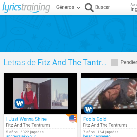
Apr
Géneros
Buscar
In
Letras de
Fitz And The Tantrums
Pendien
I Just Wanna Shine
Fools Gold
Fitz And The Tantrums
Fitz And The Tantrums
5 años | 6322 jugadas
7 años | 164 jugadas
andrewsjakkko02
bereniceovejero