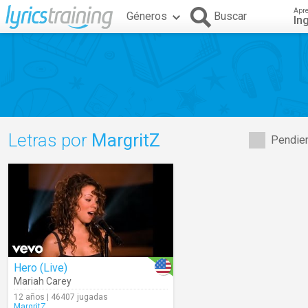
Apr
Géneros
Buscar
In
Letras por
MargritZ
Pendien
Hero (Live)
Mariah Carey
12 años | 46407 jugadas
MargritZ