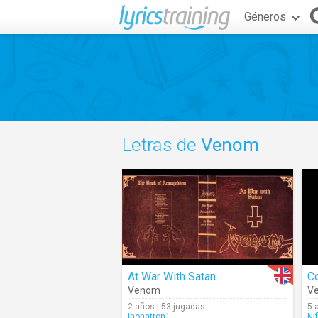
Géneros
Letras de
Venom
At War With Satan
C
Venom
V
2 años | 53 jugadas
5 
jhonatron1
Ni