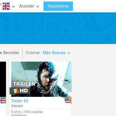
do
Acceder
Registrarse
e Revisión
Ordenar:
Más Nuevas
Trailer #2
Venom
8 años | 3956 jugadas
strixidioms