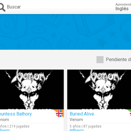
Aprendien
Buscar
Inglés
Pendiente d
ountess Bathory
Buried Alive
enom
Venom
años | 219 jugadas
5 años | 87 jugadas
flheimr
Niflheimr