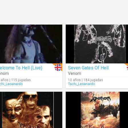
lcome To Hell (Live)
Seven Gates Of Hell
enom
Venom
 años | 115 jugadas
10 años | 184 jugadas
chi_Leoanardo
Tachi_Leoanardo