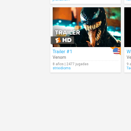
Trailer #1
Wi
Venom
V
8 años | 2477 jugadas
9 
strixidioms
Ta