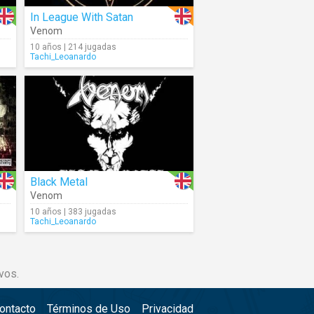
In League With Satan
Venom
10 años | 214 jugadas
Tachi_Leoanardo
Black Metal
Venom
10 años | 383 jugadas
Tachi_Leoanardo
vos.
ontacto
Términos de Uso
Privacidad