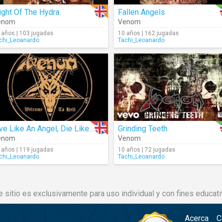
ight Of The Hydra
Fallen Angels
enom
Venom
 años | 103 jugadas
10 años | 162 jugadas
chi_Leoanardo
Tachi_Leoanardo
Live Like An Angel, Die Like A Devil
Grinding Teeth
enom
Venom
 años | 119 jugadas
10 años | 72 jugadas
chi_Leoanardo
Tachi_Leoanardo
e sitio es exclusivamente para uso individual y con fines educati
Acerca
C