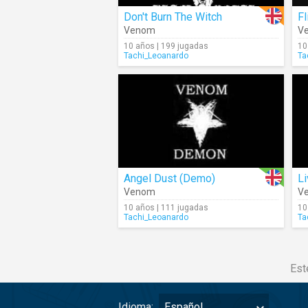
Don't Burn The Witch
Fl
Venom
V
10 años | 199 jugadas
10
Tachi_Leoanardo
Ta
Angel Dust (Demo)
Venom
V
10 años | 111 jugadas
10
Tachi_Leoanardo
Ta
Est
Idioma:
Español