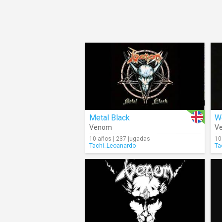
Metal Black
We
Venom
V
10 años | 237 jugadas
10
Tachi_Leoanardo
Ta