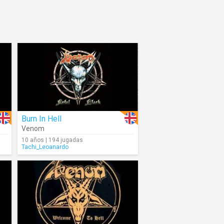
Burn In Hell
Venom
10 años | 194 jugadas
Tachi_Leoanardo