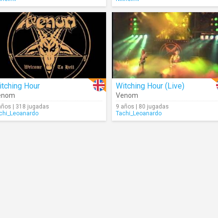
tching Hour
Witching Hour (Live)
enom
Venom
años | 318 jugadas
9 años | 80 jugadas
chi_Leoanardo
Tachi_Leoanardo