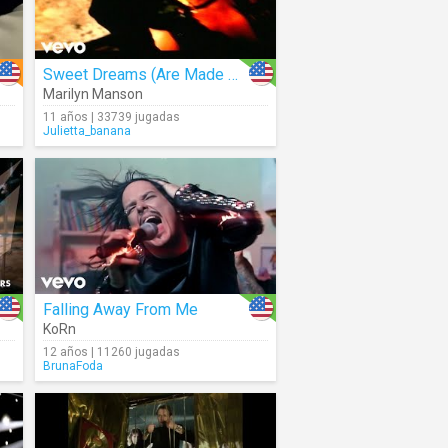
Sweet Dreams (Are Made Of This)
Marilyn Manson
11 años | 33739 jugadas
Julietta_banana
Falling Away From Me
KoRn
12 años | 11260 jugadas
BrunaFoda