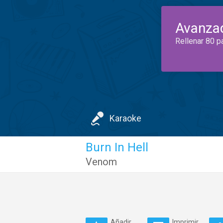
Avanza
Rellenar 80 p
Karaoke
Burn In Hell
Venom
Añadir
Imprimir