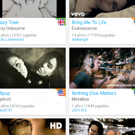
azy Train
Bring Me To Life
zzy Osbourne
Evanescence
 años | 10351 jugadas
14 años | 177334 jugadas
chi_Leoanardo
darkangel
llpop
Nothing Else Matters
ipknot
Metallica
 años | 8769 jugadas
1 año | 11849 jugadas
ao0197
Lili31416