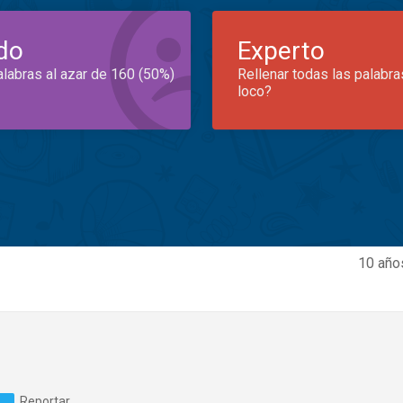
do
Experto
alabras al azar de 160 (50%)
Rellenar todas las palabra
loco?
10 año
Reportar