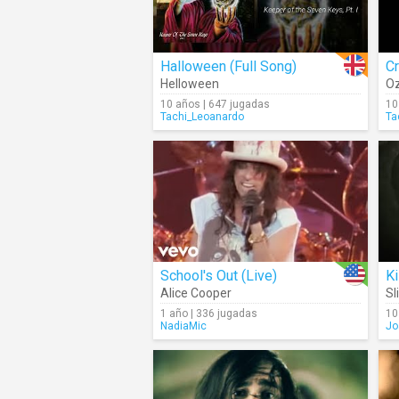
Halloween (Full Song)
Cr
Helloween
O
10 años | 647 jugadas
10
Tachi_Leoanardo
Ta
School's Out (Live)
Ki
Alice Cooper
Sl
1 año | 336 jugadas
10
NadiaMic
Jo