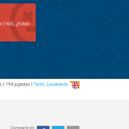
s (160), ¿Estás
s | 194 jugadas |
Tachi_Leoanardo
Comparte en: