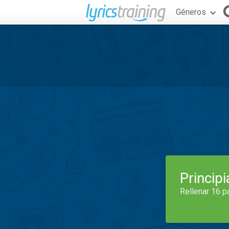
Géneros
Princip
Rellenar 16 p