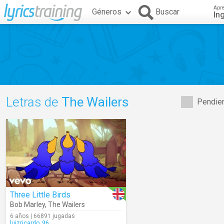
Apr
Géneros
Buscar
In
Letras de
The Wailers
Pendien
Three Little Birds
Bob Marley
,
The Wailers
6 años | 66891 jugadas
luizricardo_96