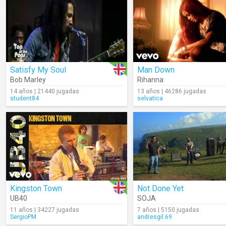
Satisfy My Soul
Man Down
Bob Marley
Rihanna
14 años | 21440 jugadas
13 años | 46286 jugadas
student84
selvatica
Kingston Town
Not Done Yet
UB40
SOJA
11 años | 34227 jugadas
7 años | 5150 jugadas
SergioPM
andresgil.69