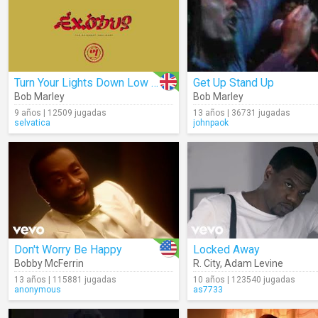
Turn Your Lights Down Low (Audio)
Get Up Stand Up
Bob Marley
Bob Marley
9 años | 12509 jugadas
13 años | 36731 jugadas
selvatica
johnpaok
Don't Worry Be Happy
Locked Away
Bobby McFerrin
R. City
,
Adam Levine
13 años | 115881 jugadas
10 años | 123540 jugadas
anonymous
as7733