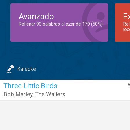
Avanzado
E
Rellenar 90 palabras al azar de 179 (50%)
Rel
loc
Karaoke
Three Little Birds
6
Bob Marley
,
The Wailers