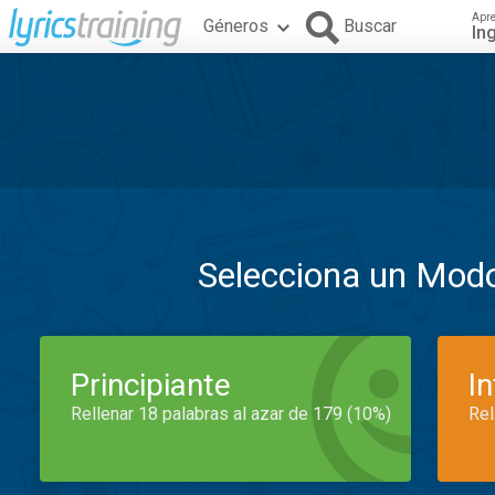
Apr
Géneros
Buscar
In
Selecciona un Mod
Principiante
I
Rellenar 18 palabras al azar de 179 (10%)
Rel