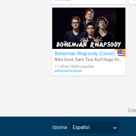
Bohemian Rhapsody (Cover)
Alex Goot
,
Sam Tsui
,
Kurt Hugo Schneider
,
11 años | 5650 jugadas
polianamarques
Est
Idioma:
Español