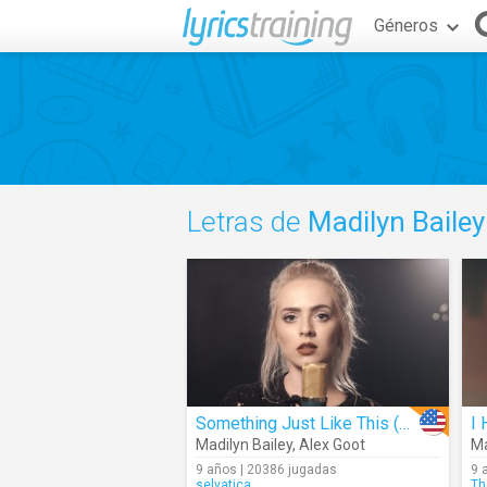
Géneros
Letras de
Madilyn Bailey
Something Just Like This (Cover)
I 
Madilyn Bailey
,
Alex Goot
Ma
9 años | 20386 jugadas
9 
selvatica
Th