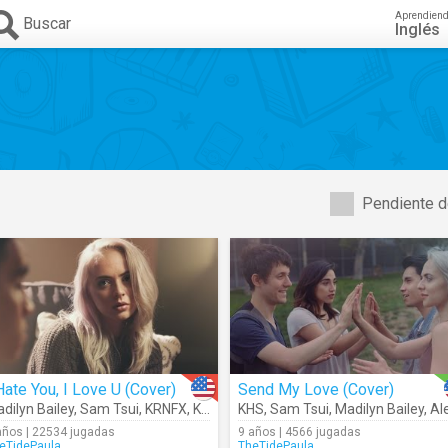
Aprendien
Buscar
Inglés
Pendiente d
Hate You, I Love U (Cover)
Send My Love (Cover)
dilyn Bailey
,
Sam Tsui
,
KRNFX
,
KHS
KHS
,
Sam Tsui
,
Madilyn Bailey
,
Alex 
años | 22534 jugadas
9 años | 4566 jugadas
eTidePaula
TheTidePaula