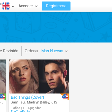
do
Acceder
Registrarse
e Revisión
Ordenar:
Más Nuevas
Bad Things (Cover)
G
Sam Tsui
,
Madilyn Bailey
,
KHS
9 años | 1114 jugadas
TheTidePaula