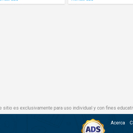
Tyler Ward
,
Madilyn Bailey
,
Live Like Us
e sitio es exclusivamente para uso individual y con fines educati
Acerca
C