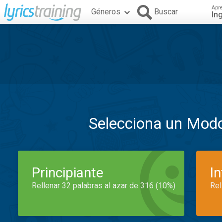
Apr
Géneros
Buscar
In
Selecciona un Mod
Principiante
I
Rellenar 32 palabras al azar de 316 (10%)
Rel