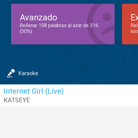
Avanzado
E
Rellenar 158 palabras al azar de 316
Rel
(50%)
loc
Karaoke
Internet Girl (Live)
KATSEYE