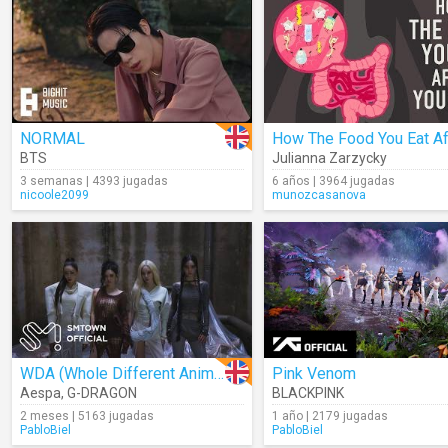
NORMAL
BTS
Julianna Zarzycky
3 semanas | 4393 jugadas
6 años | 3964 jugadas
nicoole2099
munozcasanova
WDA (Whole Different Animal)
Pink Venom
Aespa
,
G-DRAGON
BLACKPINK
2 meses | 5163 jugadas
1 año | 2179 jugadas
PabloBiel
PabloBiel