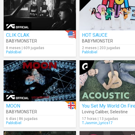
CLIK CLAK
HOT SAUCE
BABYMONSTER
BABYMONSTER
8 meses | 609 jugadas
2 meses | 203 jugadas
PabloBiel
PabloBiel
MOON
You Set My World On Fir
BABYMONSTER
Loving Caliber
,
Selestine
6 días | 86 jugadas
17 horas | 13 jugadas
PabloBiel
T.Jasmin_Lyrics17