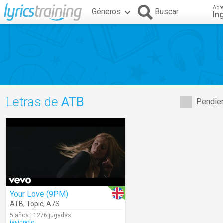
Apr
Géneros
Buscar
In
Letras de
ATB
Pendien
Your Love (9PM)
ATB
,
Topic
,
A7S
5 años | 1276 jugadas
javidpolo