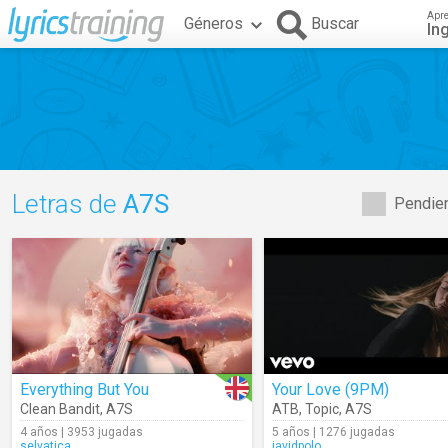
Apr
Géneros
Buscar
In
Letras de
A7S
Pendien
Everything But You
Your Love (9PM)
Clean Bandit
,
A7S
ATB
,
Topic
,
A7S
4 años | 3953 jugadas
5 años | 1276 jugadas
selvatica
javidpolo