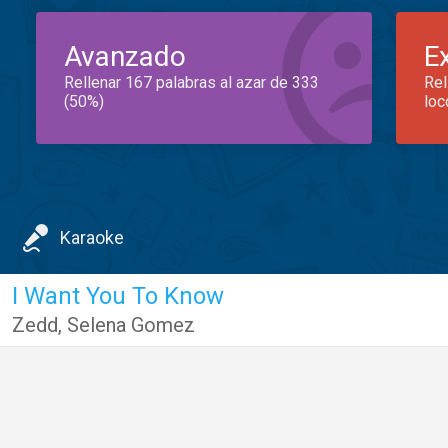
Avanzado
E
Rellenar 167 palabras al azar de 333
Rel
(50%)
loc
Karaoke
I Want You To Know
Zedd
,
Selena Gomez