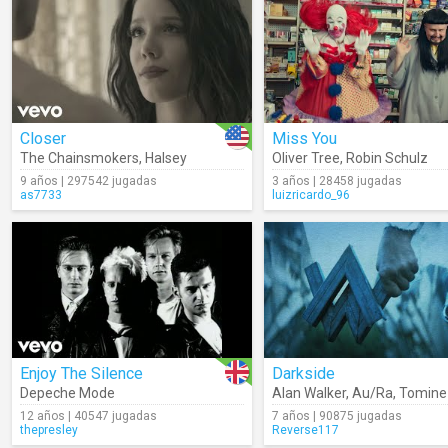
Closer
Miss You
The Chainsmokers
,
Halsey
Oliver Tree
,
Robin Schulz
9 años | 297542 jugadas
3 años | 28458 jugadas
as7733
luizricardo_96
Enjoy The Silence
Darkside
Depeche Mode
Alan Walker
,
Au/Ra
,
Tomine
12 años | 40547 jugadas
7 años | 90875 jugadas
thepresley
Reverse117