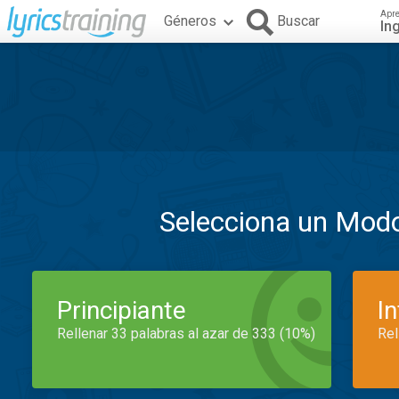
Apr
Géneros
Buscar
In
Selecciona un Mod
Principiante
I
Rellenar 33 palabras al azar de 333 (10%)
Rel