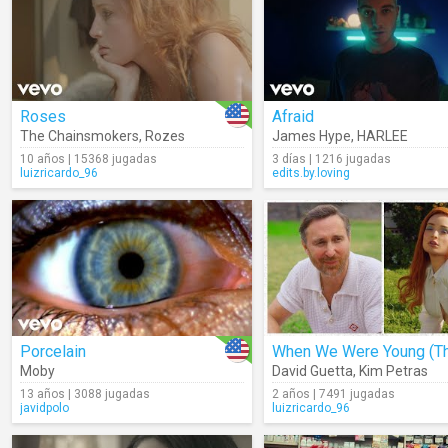
Roses
Afraid
The Chainsmokers
,
Rozes
James Hype
,
HARLEE
10 años | 15368 jugadas
3 días | 1216 jugadas
luizricardo_96
edits.by.loving
Porcelain
Moby
David Guetta
,
Kim Petras
13 años | 3088 jugadas
2 años | 7491 jugadas
javidpolo
luizricardo_96