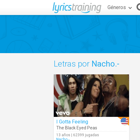
Géneros
Letras por
Nacho.-
I Gotta Feeling
The Black Eyed Peas
13 años | 62399 jugadas
Nacho.-