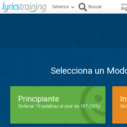
Apr
Géneros
Buscar
In
Selecciona un Mod
Principiante
I
Rellenar 19 palabras al azar de 187 (10%)
Rel