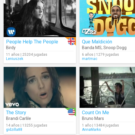
People Help The People
Que Maldición
Birdy
Banda MS
,
Snoop Dogg
11 años | 25204 jugadas
6 años | 1279 jugadas
Leniuszek
martmac
The Story
Count On Me
Brandi Carlile
Bruno Mars
14 años | 13255 jugadas
1 año | 13484 jugadas
gidzilla88
AnnaMarks