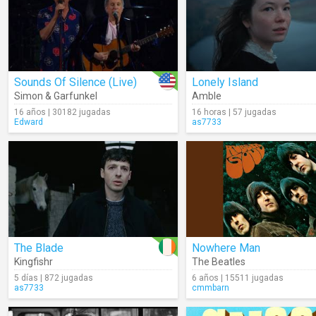
Sounds Of Silence (Live)
Lonely Island
Simon & Garfunkel
Amble
16 años | 30182 jugadas
16 horas | 57 jugadas
Edward
as7733
The Blade
Nowhere Man
Kingfishr
The Beatles
5 días | 872 jugadas
6 años | 15511 jugadas
as7733
cmmbarn