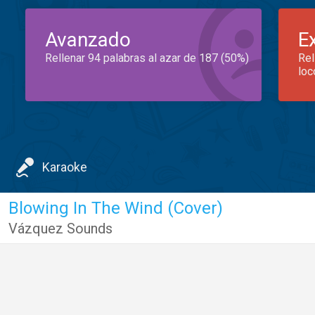
Avanzado
E
Rellenar 94 palabras al azar de 187 (50%)
Rel
loc
Karaoke
Blowing In The Wind (Cover)
Vázquez Sounds