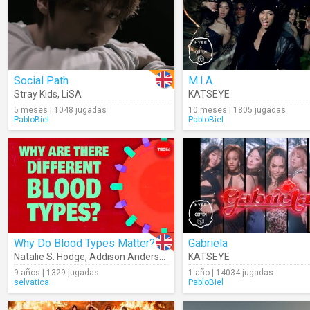
Social Path
M.I.A.
Stray Kids
,
LiSA
KATSEYE
5 meses | 1048 jugadas
10 meses | 1805 jugadas
PabloBiel
PabloBiel
Why Do Blood Types Matter?
Gabriela
Natalie S. Hodge
,
Addison Anderson
KATSEYE
9 años | 1329 jugadas
1 año | 14034 jugadas
selvatica
PabloBiel