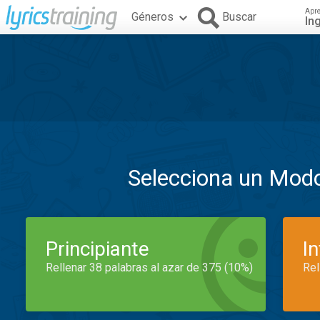
Apr
Géneros
Buscar
In
Selecciona un Mod
Principiante
I
Rellenar 38 palabras al azar de 375 (10%)
Rel