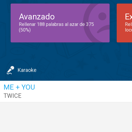
Avanzado
E
Rellenar 188 palabras al azar de 375
Rel
(50%)
loc
Karaoke
ME + YOU
TWICE