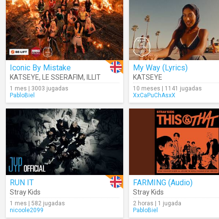
Iconic By Mistake
My Way (Lyrics)
KATSEYE
,
LE SSERAFIM
,
ILLIT
KATSEYE
1 mes | 3003 jugadas
10 meses | 1141 jugadas
PabloBiel
XxCaPuChAsxX
RUN IT
FARMING (Audio)
Stray Kids
Stray Kids
1 mes | 582 jugadas
2 horas | 1 jugada
nicoole2099
PabloBiel