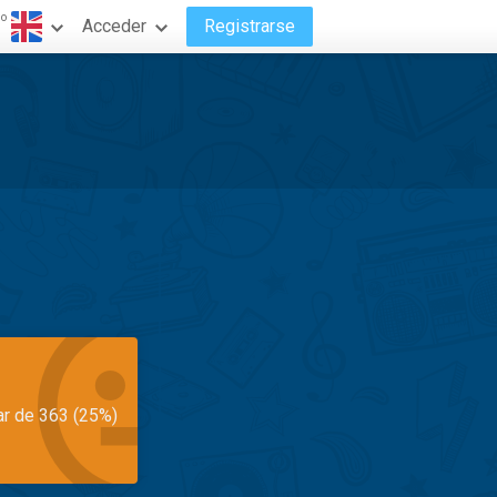
do
Acceder
Registrarse
ar de 363 (25%)