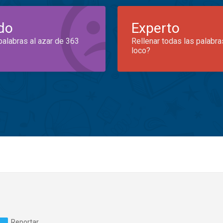
do
Experto
palabras al azar de 363
Rellenar todas las palabra
loco?
Reportar