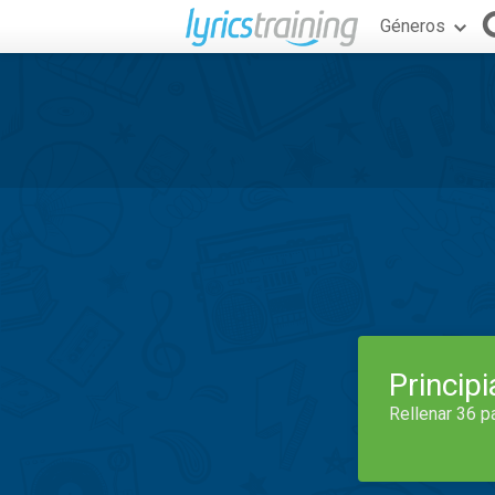
Géneros
Princip
Rellenar 36 p