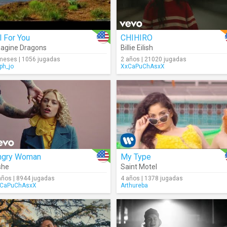
l For You
CHIHIRO
agine Dragons
Billie Eilish
meses | 1056 jugadas
2 años | 21020 jugadas
ph_jo
XxCaPuChAsxX
ngry Woman
My Type
she
Saint Motel
años | 8944 jugadas
4 años | 1378 jugadas
CaPuChAsxX
Arthureba