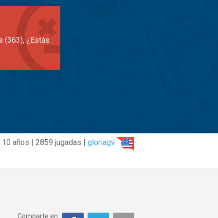
s (363), ¿Estás
10 años | 2859 jugadas |
gloriagv
Comparte en: