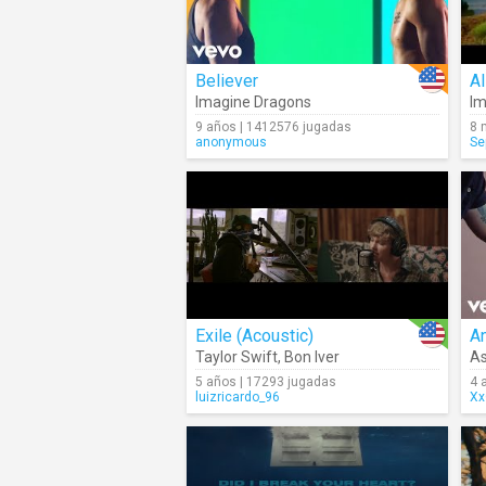
Believer
Al
Imagine Dragons
Im
9 años | 1412576 jugadas
8 
anonymous
Se
Exile (Acoustic)
A
Taylor Swift
,
Bon Iver
A
5 años | 17293 jugadas
4 
luizricardo_96
Xx